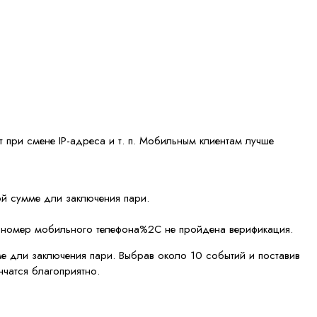
т при смене IP-адреса и т. п. Мобильным клиентам лучше
й сумме дли заключения пари.
 номер мобильного телефона%2C не пройдена верификация.
 дли заключения пари. Выбрав около 10 событий и поставив
чатся благоприятно.