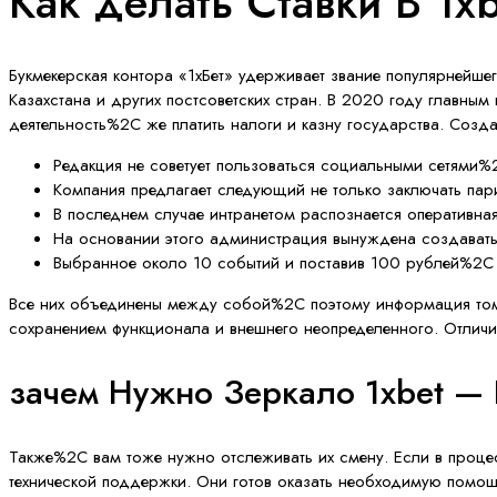
Как делать Ставки В 1xb
Букмекерская контора «1хБет» удерживает звание популярнейш
Казахстана и других постсоветских стран. В 2020 году главным
деятельность%2C же платить налоги и казну государства. Созд
Редакция не советует пользоваться социальными сетями%
Компания предлагает следующий не только заключать пари
В последнем случае интранетом распознается оперативна
На основании этого администрация вынуждена создавать
Выбранное около 10 событий и поставив 100 рублей%2C 
Все них объединены между собой%2C поэтому информация том сч
сохранением функционала и внешнего неопределенного. Отличи
зачем Нужно Зеркало 1xbet —
Также%2C вам тоже нужно отслеживать их смену. Если в проц
технической поддержки. Они готов оказать необходимую помощ