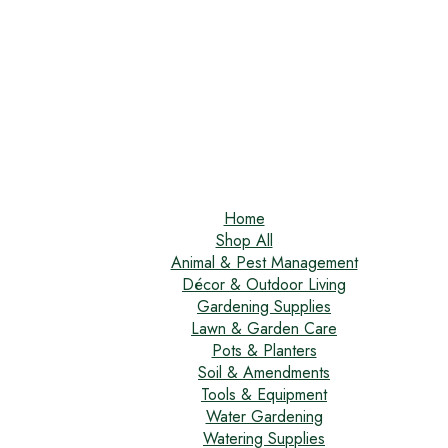
Home
Shop All
Animal & Pest Management
Décor & Outdoor Living
Gardening Supplies
Lawn & Garden Care
Pots & Planters
Soil & Amendments
Tools & Equipment
Water Gardening
Watering Supplies