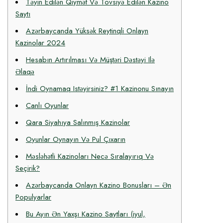
Təyin Edilən Qiymət Və Tövsiyə Edilən Kazino
Saytı
Azərbaycanda Yüksək Reytinqli Onlayn
Kazinolar 2024
Hesabın Artırılması Və Müştəri Dəstəyi Ilə
Əlaqə
İndi Oynamaq Istəyirsiniz? #1 Kazinonu Sınayın
Canlı Oyunlar
Qara Siyahıya Salınmış Kazinolar
Oyunlar Oynayın Və Pul Çıxarın
Məsləhətli Kazinoları Necə Sıralayırıq Və
Seçirik?
Azərbaycanda Onlayn Kazino Bonusları – Ən
Populyarlar
Bu Ayın Ən Yaxşı Kazino Saytları (iyul,