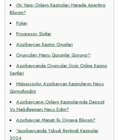
Ən Yaxşı Onlayn Kazinoları Harada Aperitivo
Bilərəm?
Poker
Proqressiv Slotlar
Azərbaycan Kazino Oyunlari
Oyunçuları Hansı Qurumlar Qoruyur?
Azərbaycanda Oyunçular Üçün Online Kazino
Saytlari
Mütəxəssislər Azərbaycan Kazinolarını Necə
Qiymətləndirir
Azərbaycanın Onlayn Kazinolarında Deposit
Və Nağdlaşmanı Necə Edim?
Azərbaycan Manatı Ilə Oynaya Bilərəm?
“azərbaycanda Yüksək Reytinqli Kazinolar
2024