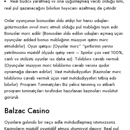
Real büdcə yaratmaq və ona uyğunlaşmaq vacib olduğu kimi,
real pul qazanacağını bilərkən həyəcanı azaltmaq da çətindir.
Onlar oyunçunun bonusdan əldə etdiyi hər hansı uduşları
götürməzdən əvvəl mərc etməli olduğu pul məbləğini təyin edir.
Bonuslar mərc edilir (Bonusdan əldə edilən uduşları açmaq üçün
oyunçular added bonus məbləğinin müəyyən qatını mərc
etməlidirlər). Oyun qatqısı (Oyunlar mərc” “şərtlərinin yerinə
yetirilməsinə müxtəlif ölçüdə qatqı verir – Spinlər çox vaxt 100%,
canlı və stolüstü oyunlar isə daha az). Tələblərə cavab vermək
(Oyunçular müəyyən mərc tələblərinə cavab verənə qədər
oynamağa davam edirlər). Vaxt məhdudiyyətləri (Kazinolar mərc
tələblərinə cavab vermək üçün vaxt məhdudiyyətləri tətbiq edə
bilərlər). Proqram Təminatçıları Biz yalnız tanınmış və etibarlı
proqram təminatçıları tərəfindən hazırlanan kazinoları məsləhət
görürük.
Balzac Casino
Oyunlara gələndə bir neçə adla məhdudlaşmaq istəməzsəniz.
Kazinoların müxtəlif oyuntəklif etməsi əhəmiyyət daşıyır. Real pul