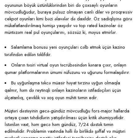
oyununun böyük üstünlüklərindən biri də çoxsaylı oyunların
mövcudluğudur, buraya pulsuz olmayan canlı diler və proqressiv
cekpot oyunları kimi bəzi əlavələr də daxildir. Öz sadiqliyinə görə
mükafatlandırılmaq həmişə yaxşıdır və top rated kazinolar öz
müntəzəm real pul oyunçularını, sözsüz ki, məyus etmirlər.
Salamlama bonusu yeni oyunçuları cəlb etmək üçün kazino
tərəfindən edilən təklifdir.
Onların təsiri virtual oyun təcrübəsindən kənara çıxır, onlayn
qumar platformalarının ümumi nüfuzunu və uğurunu formalaşdırır.
Bu uyğunlaşma təkcə müasir həyat tərzinə uyğun olmaqla
qalmır, həm də reytinqli onlayn kazinoların istifadəçiləri üçün
əlçatanlıq, çeviklik və xoş oyun mühiti təmin edir.
Müştəri dəstəyinin gecə-gündüz mövcudluğu fors-major hallarda
ortaya çıxan təhdidlərin yatışdırılması üçün kritik əhəmiyyətlidir.
İstənilən vaxt, həm gecə həm gündüz, 7/24 dəstək təmin
edilməlidir. Problemin vaxtında həlli ilə birlikdə şəffaf və müştəri