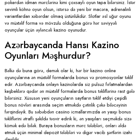
pokerdən idman mərclərinə kimi çoxsaylı oyun tapa bilərsiniz. İstər
sevimli köhnə oyun olsun, istərsə də yeni bir macəra, adrenalinli
variantlardan xəbərdar olmaq üstünlükdür. Slotlar əsl uğur oyunu
və müxtəlif forma və mövzulu olduğuna görə hər səviyyəli
oyunçular üçün əyləncəli kazino oyunudur.
Azərbaycanda Hansı Kazino
Oyunları Məşhurdur?
Bəlkə də buna görə, demək olar ki, hər bir kazino online
oyunçularına ən müxtəlif formalarda bonus və promosyonlar təklif
edir. Azərbaycanda onlayn kazinolarda siz pulsuz fırlatmalardan
keşbeklərə qədər ən müxtəlif formalarda bonus təkliflərinə rast gələ
bilərsiniz. Xüsusən yeni oyunçuların saytların təklif etdiyi çeşidli
bonus növləri arasında seçim etməkdə çətinlik çəkə biləcəyinin
fərqindəyik. Bu səbəbdən casiino icmallarımızda ən yaxşı bonus
təkliflərini ətraflı şəkildə təsvir edirik ki, ən yaxşıları seçməkdə sizə
kömək edə bilək. Buraya bonusların mərc tələbləri, onları əldə
etmək üçün minimal depozit tələbləri və digər vacib şərtlərin izahı
daxildir.