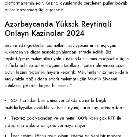
platforma təmin edir. Kazino oyunlarında xərclənən pullar böyük
pullar qazanmaq üçün şansdır!
Azərbaycanda Yüksək Reytinqli
Onlayn Kazinolar 2024
Saytımızda göstərilən xidmətlərin səviyyəsini artırmaq üçün
kukilərdən və digər texnologiyalardan istifadə edirik. Biz
topladığımız məlumatları yalnız nəzərdə tutulmuş məqsədlər üçün
istifadə edir və onların üçüncü tərəflərə əlçatan olmaması üçün
bütün lazımi tədbirləri həyata keçiririk. Məlumatlarınızı necə idarə
etdiyimizlə bağlı daha ətraflı məlumat üçün Məxfilik Siyasəti
səhifəsini gözdən keçirə bilərsiniz.”
2011-ci ildən bəri qanunvericilikdə qumarla bağlı
məhdudiyyətlər azaldılır və hər il oyunçuların sayı artmaqdadır.
Tez-tez çox yaxından və ya hətta 100% -dən çox RTP ilə
video clip pokerə bir şans verməyə dəyər.
İstər sevimli köhnə oyun olsun, istərsə də yeni bir macəra,