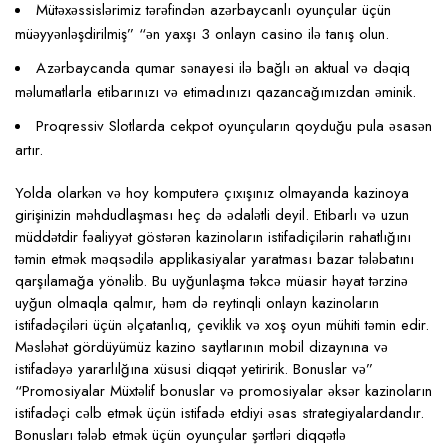
Mütəxəssislərimiz tərəfindən azərbaycanlı oyunçular üçün
müəyyənləşdirilmiş” “ən yaxşı 3 onlayn casino ilə tanış olun.
Azərbaycanda qumar sənayesi ilə bağlı ən aktual və dəqiq
məlumatlarla etibarınızı və etimadınızı qazancağımızdan əminik.
Proqressiv Slotlarda cekpot oyunçuların qoyduğu pula əsasən
artır.
Yolda olarkən və hoy komputerə çıxışınız olmayanda kazinoya
girişinizin məhdudlaşması heç də ədalətli deyil. Etibarlı və uzun
müddətdir fəaliyyət göstərən kazinoların istifadiçilərin rahatlığını
təmin etmək məqsədilə applikasiyalar yaratması bazar tələbatını
qarşılamağa yönəlib. Bu uyğunlaşma təkcə müasir həyat tərzinə
uyğun olmaqla qalmır, həm də reytinqli onlayn kazinoların
istifadəçiləri üçün əlçatanlıq, çeviklik və xoş oyun mühiti təmin edir.
Məsləhət gördüyümüz kazino saytlarının mobil dizaynına və
istifadəyə yararlılğına xüsusi diqqət yetiririk. Bonuslar və”
“Promosiyalar Müxtəlif bonuslar və promosiyalar əksər kazinoların
istifadəçi cəlb etmək üçün istifadə etdiyi əsas strategiyalardandır.
Bonusları tələb etmək üçün oyunçular şərtləri diqqətlə