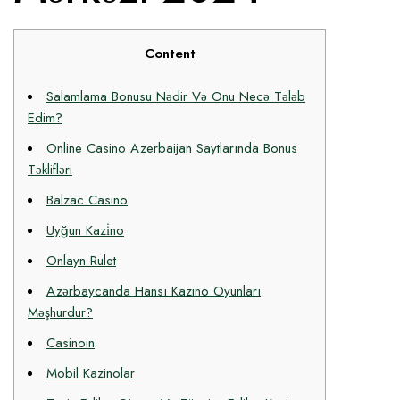
Content
Salamlama Bonusu Nədir Və Onu Necə Tələb
Edim?
Online Casino Azerbaijan Saytlarında Bonus
Təklifləri
Balzac Casino
Uyğun Kazi̇no
Onlayn Rulet
Azərbaycanda Hansı Kazino Oyunları
Məşhurdur?
Casinoin
Mobil Kazinolar