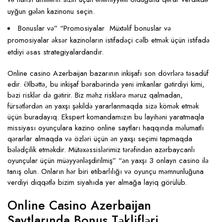
uyğun gələn kazinonu seçin.
Bonuslar və” “Promosiyalar Müxtəlif bonuslar və
promosiyalar əksər kazinoların istifadəçi cəlb etmək üçün istifadə
etdiyi əsas strategiyalardandır.
Online casino Azerbaijan bazarının inkişafı son dövrlərə təsadüf
edir. Əlbəttə, bu inkişaf bərabərində yeni imkanlar gətirdiyi kimi,
bəzi risklər də gətirir. Biz məhz risklərə məruz qalmadan,
fürsətlərdən ən yaxşı şəkildə yararlanmaqda sizə kömək etmək
üçün buradayıq. Ekspert komandamızın bu layihəni yaratmaqla
missiyası oyunçulara kazino online saytları haqqında məlumatlı
qərarlar almaqda və özləri üçün ən yaxşı seçimi tapmaqda
bələdçilik etməkdir. Mütəxəssislərimiz tərəfindən azərbaycanlı
oyunçular üçün müəyyənləşdirilmiş” “ən yaxşı 3 onlayn casino ilə
tanış olun. Onların hər biri etibarlılığı və oyunçu məmnunluğuna
verdiyi diqqətlə bizim siyahıda yer almağa layiq görülüb.
Online Casino Azerbaijan
Saytlarında Bonus Təklifləri