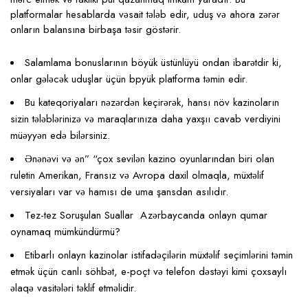
platformalar hesablarda vəsait tələb edir, uduş və ahora zərər
onların balansına birbaşa təsir göstərir.
Salamlama bonuslarının böyük üstünlüyü ondan ibarətdir ki,
onlar gələcək uduşlar üçün bpyük platforma təmin edir.
Bu kateqoriyaları nəzərdən keçirərək, hansı növ kazinoların
sizin tələblərinizə və maraqlarınıza daha yaxşıı cavab verdiyini
müəyyən edə bilərsiniz.
Ənənəvi və ən” “çox sevilən kazino oyunlarından biri olan
ruletin Amerikan, Fransız və Avropa daxil olmaqla, müxtəlif
versiyaları var və hamısı de uma şansdan asılıdır.
Tez-tez Soruşulan Suallar Azərbaycanda onlayn qumar
oynamaq mümkündürmü?
Etibarlı onlayn kazinolar istifadəçilərin müxtəlif seçimlərini təmin
etmək üçün canlı söhbət, e-poçt və telefon dəstəyi kimi çoxsaylı
əlaqə vasitələri təklif etməlidir.