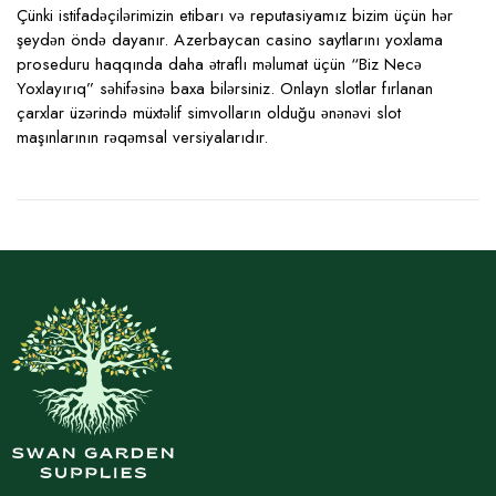
Çünki istifadəçilərimizin etibarı və reputasiyamız bizim üçün hər
şeydən öndə dayanır. Azerbaycan casino saytlarını yoxlama
proseduru haqqında daha ətraflı məlumat üçün “Biz Necə
Yoxlayırıq” səhifəsinə baxa bilərsiniz. Onlayn slotlar fırlanan
çarxlar üzərində müxtəlif simvolların olduğu ənənəvi slot
maşınlarının rəqəmsal versiyalarıdır.