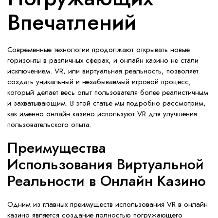
Впечатлений
Современные технологии продолжают открывать новые
горизонты в различных сферах, и онлайн казино не стали
исключением. VR, или виртуальная реальность, позволяет
создать уникальный и незабываемый игровой процесс,
который делает весь опыт пользователя более реалистичным
и захватывающим. В этой статье мы подробно рассмотрим,
как именно онлайн казино используют VR для улучшения
пользовательского опыта.
Преимущества
Использования Виртуальной
Реальности в Онлайн Казино
Одним из главных преимуществ использования VR в онлайн
казино является создание полностью погружающего