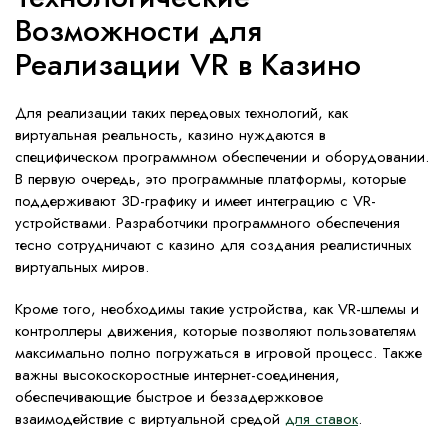
Возможности для
Реализации VR в Казино
Для реализации таких передовых технологий, как
виртуальная реальность, казино нуждаются в
специфическом программном обеспечении и оборудовании.
В первую очередь, это программные платформы, которые
поддерживают 3D-графику и имеет интеграцию с VR-
устройствами. Разработчики программного обеспечения
тесно сотрудничают с казино для создания реалистичных
виртуальных миров.
Кроме того, необходимы такие устройства, как VR-шлемы и
контроллеры движения, которые позволяют пользователям
максимально полно погружаться в игровой процесс. Также
важны высокоскоростные интернет-соединения,
обеспечивающие быстрое и беззадержковое
взаимодействие с виртуальной средой
для ставок
.