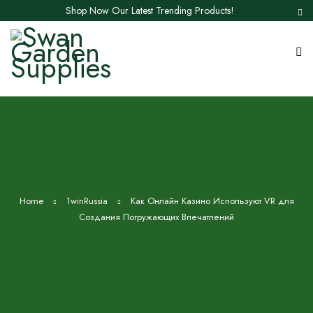
Shop Now Our Latest Trending Products!
Home
1winRussia
Как Онлайн Казино Используют VR для
Создания Погружающих Впечатлений