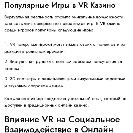
Популярные Игры в VR Казино
Виртуальная реальность открыла уникальные возможности
для создания совершенно новых видов игр. В VR казино
среди игроков популярны следующие игры:
VR покер, где игроки могут видеть своих оппонентов и их
реакции в реальном времени.
Виртуальная рулетка с полным эффектом присутствия за
столом.
3D слот-игры с захватывающими визуальными эффектами
и звуковым сопровождением.
Каждая из этих игр предлагает уникальный опыт, который не
доступен в традиционных онлайн казино.
Влияние VR на Социальное
Взаимодействие в Онлайн