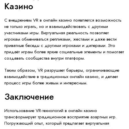
Казино
С внедрением VR в онлайн казино появляется возможность
не только играть, но и взаимодействовать с другими
участниками игры. Виртуальная реальность позволяет
игрокам обмениваться репликами, жестами и даже вести
приватные беседы с другими игроками и дилерами. Это
придаёт играм более яркие социальные элементы и помогает
создавать сообщества внутри платформ.
Таким образом, VR разрушает барьеры, ограничивающие
взаимодействие в традиционных онлайн казино, и делает
процесс игры более живым и интересным.
Заключение
Использование VR-технологий в онлайн казино
трансформирует традиционное восприятие азартных игр.
Погружающий опыт, который предлагает виртуальная