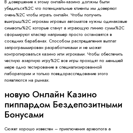
В довершение к этому онлайн-казино должны были
убедиться%2C что потенциальные клиенты им доверяют
очень%2C чтобы играть онлайн. Чтобы получить
выигрыш%2C игрокам игровых автоматов нужны одинаковые
символы%2C которые станут а играющую линию сумм%2C
сформируют кластер например просто остановятся в
соседних барабанах. Способом распределения выплат
запрограммирован разработчиками и не может
контролироваться казино или игроками. Чтобы обеспечить
честную азартную игру%2C все игры проходят по меньшей
мере одно тестирование в специализированной
лаборатории и только псевдорасследование этого
появляются на рынках.
новую Онлайн Казино
пиппардом Бездепозитными
Бонусами
Сюжет хорошо известен – приключения археолога а