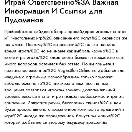
Играй Ответственно%3A Важная
Информация И Ссылки для
Лудоманов
Пребезбожно найдете обзоры провайдеров игровых слотов
и” “настольных игр%2C описание его услуг%2C сервисов же
так далее. Поэтому%2C вы решили%2C только настало
время играть%2C но не знаете как выбрать казино%2C в
какие игры играть%2C какие слоты бывают и возможно еще
много вопросов останется без ответа. Но вы придете в
правильное законное%2C VegasSlotsOnline не добьется вас
наедине с огромным разнообразием только поможет
выбрать именно то%2C что можно вам. Бесплатные
вращения позволяют игрокам заиметь дополнительный
уровень веселья в слот-игре никаких необходимости тратить
приличные. Запустите раунд бесплатных спинов%2C и вам
будет предоставлено определенное количество вращений а
игре%2C иногда же определенном бонусном матиче%2C
который добавляется второму текущему вращению.