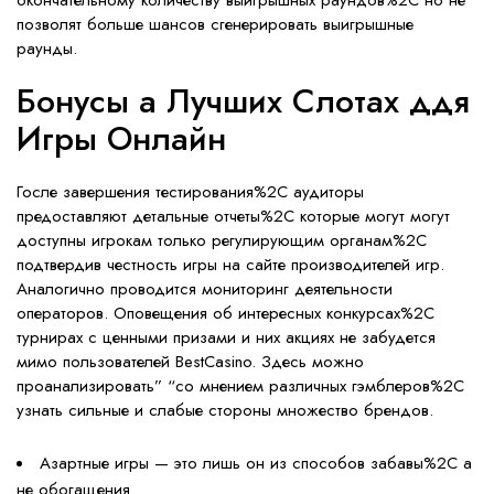
окончательному количеству выигрышных раундов%2C но не
позволят больше шансов сгенерировать выигрышные
раунды.
Бонусы а Лучших Слотах ддя
Игры Онлайн
Госле завершения тестирования%2C аудиторы
предоставляют детальные отчеты%2C которые могут могут
доступны игрокам только регулирующим органам%2C
подтвердив честность игры на сайте производителей игр.
Аналогично проводится мониторинг деятельности
операторов. Оповещения об интересных конкурсах%2C
турнирах с ценными призами и них акциях не забудется
мимо пользователей BestCasino. Здесь можно
проанализировать” “со мнением различных гэмблеров%2C
узнать сильные и слабые стороны множество брендов.
Азартные игры — это лишь он из способов забавы%2C а
не обогащения.