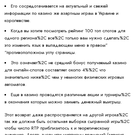
Его сосредотачивается на актуальный и свежей
информации по казино же азартным играм в Украине и
королевстве.
Когда вы хотите посмотреть рейтинг 100 топ слотов для
одного региона%2C все%2C только вам нужно сделать%2C
это изменить язык в выпадающем меню в правом”
“противоположном углу страницы.
Это означает%2C не средний бонус получаемый казино
для онлайн-слотов составляет около 4%%2C что
значительно ниже%2C чем у немногих физических игровых
автоматов.
Еще в казино проводятся различные акции и турниры%2C
в окончания которых можно заиметь денежный выигрыш.
Этот возврат даже распространяется на другой игрока%2C
так же должна быть остальная выборка сыгранной игры%2C
чтобы число RTP приблизилось к и теоретическому
значению. Десять тысяч или миллионы вращений (зависит