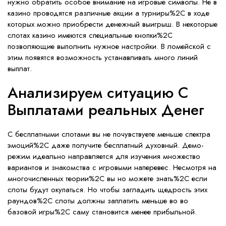
нужно обратить особое внимание на игровые символы. Не в
казино проводятся различные акции а турниры%2C в ходе
которых можно приобрести денежный выигрыш. В некоторые
слотах казино имеются специальные кнопки%2C
позволяющие выполнить нужное настройки. В ломейской с
этим появятся возможность устанавливать много линий
выплат.
Анализируем ситуацию С
Выплатами реальных Денег
С бесплатными слотами вы не почувствуете меньше спектра
эмоций%2C даже получите бесплатный духовный. Демо-
режим идеально направляется для изучения множество
вариантов и знакомства с игровыми наперевес. Несмотря на
многочисленных теории%2C вы но можете знать%2C если
слоты будут окупаться. Но чтобы загладить щедрость этих
раундов%2C слоты должны заплатить меньше во во
базовой игры%2C саму становится менее прибыльной.