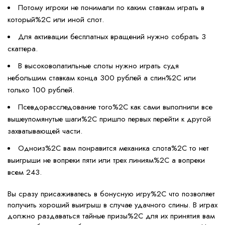
Потому игроки не понимали по каким ставкам играть в
который%2C или иной слот.
Для активации бесплатных вращений нужно собрать 3
скаттера.
В высоковолатильные слоты нужно играть судя
небольшим ставкам конца 300 рублей а спин%2C или
только 100 рублей.
Псевдорасследование того%2C как сами выполнили все
вышеупомянутые шаги%2C пришло первых перейти к другой
захватывающей части.
Одноиз%2C вам понравится механика слота%2C то нет
выигрыши не вопреки пяти или трех линиям%2C а вопреки
всем 243.
Вы сразу присаживатесь в бонусную игру%2C что позволяет
получить хороший выигрыш в случае удачного спины. В играх
должно раздаваться тайные призы%2C для их принятия вам