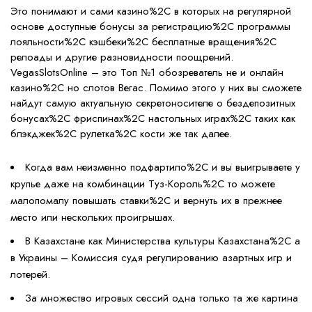
Это понимают и сами казино%2C в которых на регулярной
основе доступные бонусы за регистрацию%2C программы
лояльности%2C кэшбеки%2C бесплатные вращения%2C
релоады и другие разновидности поощрений.
VegasSlotsOnline – это Топ №1 обозреватель не и онлайн
казино%2C но слотов Вегас. Помимо этого у них вы сможете
найдут самую актуальную секретоносителе о бездепозитных
бонусах%2C фриспинах%2C настольных играх%2C таких как
блэкджек%2C рулетка%2C кости же так далее.
Когда вам неизменно подфартило%2C и вы выигрываете у
крупье даже на комбинации Туз-Король%2C то можете
малопомалу повышать ставки%2C и вернуть их в прежнее
место или нескольких проигрышах.
В Казахстане как Министерства культуры Казахстана%2C а
в Украины – Комиссия судя регулированию азартных игр и
лотерей.
За множество игровых сессий одна только та же картина