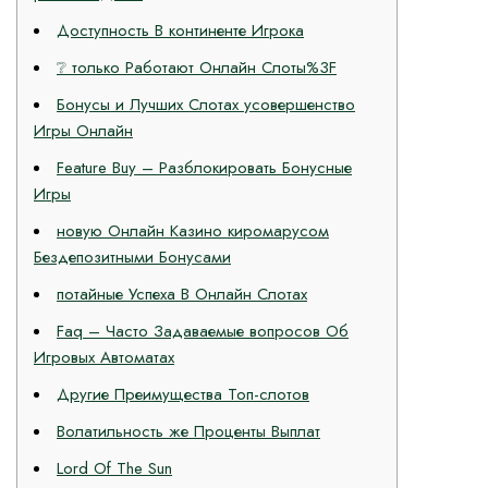
Доступность В континенте Игрока
❔ только Работают Онлайн Слоты%3F
Бонусы и Лучших Слотах усовершенство
Игры Онлайн
Feature Buy – Разблокировать Бонусные
Игры
новую Онлайн Казино киромарусом
Бездепозитными Бонусами
потайные Успеха В Онлайн Слотах
Faq – Часто Задаваемые вопросов Об
Игровых Автоматах
Другие Преимущества Топ-слотов
Волатильность же Проценты Выплат
Lord Of The Sun