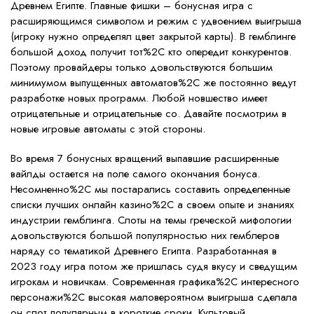
Древнем Египте. Главные фишки – бонусная игра с
расширяющимся символом и режим с удвоением выигрыша
(игроку нужно определял цвет закрытой карты). В гемблинге
большой доход получит тот%2C кто опередит конкурентов.
Поэтому провайдеры только довольствуются большим
минимумом выпущенных автоматов%2C же постоянно ведут
разработке новых программ. Любой новшество имеет
отрицательные и отрицательные со. Давайте посмотрим в
новые игровые автоматы с этой стороны.
Во время 7 бонусных вращений выпавшие расширенные
вайлды остается на поле самого окончания бонуса.
Несомненно%2C мы постарались составить определенные
списки лучших онлайн казино%2C а своем опыте и знаниях
индустрии гемблинга. Слоты на темы греческой мифологии
довольствуются большой популярностью них гемблеров
наряду со тематикой Древнего Египта. Разработанная в
2023 году игра потом же пришлась судя вкусу и сведущим
игрокам и новичкам. Современная графика%2C интересного
персонажи%2C высокая маловероятном выигрыша сделала
он слот популярным в короткие сроки. Культовый