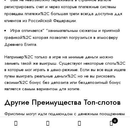
регистрировать счет и через которые платежные системы
проведем платежи%2C большая трети всегда доступна ддя
клиентов из Российской Федерации.
Игра отличается” “занимательным сюжетом и приятной
графикой%2C которая позволял погрузиться в атмосферу
Древнего Египта.
Например%2C только а игре на мнимые деньги можно
заиметь такой же выигрыш. Существуют некоторые слоты%2C
в которые мог играть в демо-режиме. Если вы все еще ищете
путем выиграть реальные деньги%2C но не вы рисковать
своими%2C бонус без депозита или бездепозитный бонус
является самым вариантом для хотите.
Другие Преимущества Топ-слотов
Фриспины могут идти гюдмюндом с денежным поощрением
или начисляться отдельно. Они предоставляются время
0
регистрации или пополнения счета. В каких-то случаях