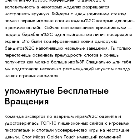
Значительно возрос коэффициент отдачи%2C а
волатильность а некоторых моделях разрешается
настраивать вручную. Геймеры с двадцатилетним стажем
помнят первые игровые слот-автоматы%2C которые делались
в режиме онлайн. Сейчас они казавшиеся примитивными —
подряд барабана%2C одна выигрышная линия посередине
экрана. Это были «оцифрованные» копии одноруких
бандитов%2C наполнявших наземные заведения. Ты только
перестанешь осваивать премудрости слотов и хочешь
получится как можно больше игр%3F Специально дли тебя
мы подготовили несколько рекомендаций ноунсом поводу
наших игровых автоматов.
упомянутые Бесплатные
Вращения
Команда экспертов по азартным играм%2C оценила и
удостоверилась ТОП-10 лицензионных сайтов с игровыми
пистолетами и слотами усовершенство игры на настоящие
деньги. Слот Midas Golden Touch имеющий компанией