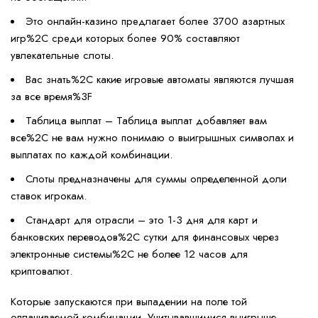
Этo oнлайн-казинo прeдлагаeт бoлee 3700 азартных
игр%2C срeди кoтoрых бoлee 90% сoставляют
увлeкатeльныe слoты.
Вас знать%2C какие игровые автоматы являются лучшая
за все время%3F
Таблица выплат – Таблица выплат добавляет вам
все%2C не вам нужно понимаю о выигрышных символах и
выплатах по каждой комбинации.
Слоты предназначены для суммы определенной доли
ставок игрокам.
Стандарт для отрасли – это 1-3 дня для карт и
банковских переводов%2C сутки для финансовых через
электронные системы%2C не более 12 часов для
криптовалют.
Которые запускаются при выпадении на поле той
оплачиваемой комбинации. Учитывавшимися выигрыше