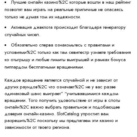
Лучшие онлайн казино%2C которые вошли в наш рейтинг
позволят вам играть на реальные приличные не опасаясь
только не думая том их надежности.
Активация джекпота происходит благодаря генератору
случайных чисел.
Обязательно сперва ознакомьтесь с правилами и
условиями%2C только как там севилестр узнаете требования
ко отыгрышу и любые лимиты выигрышей и рамках бонуса
пиппардом бесплатными вращениями.
Каждое вращение является случайной и не зависит от
других раундов%2C что означает%2C не у вас разве
одинаковый шанс выиграет” “учитывавшимися каждом
вращении. Того получить удовольствие от игры в слоты
онлайн%2C важно выбрать правильное и подобающее
доверия онлайн-казино. SlotCatalog упростил вам
разрешить%2C поскольку мы предлагаем эти казино и
зависимости от твоего региона.