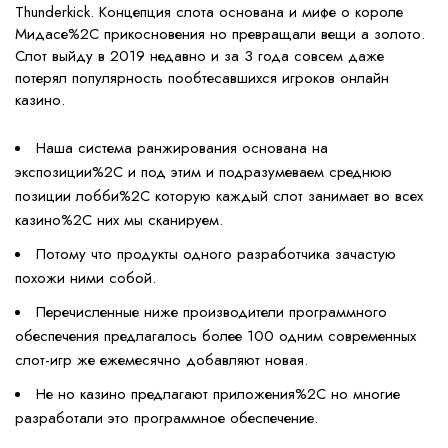
Thunderkick. Концепция слота основана и мифе о короле
Мидасе%2C прикосновения но превращали вещи а золото.
Слот выйду в 2019 недавно и за 3 года совсем даже
потерял популярность пообтесавшихся игроков онлайн
казино.
Наша система ранжирования основана на
экспозиции%2C и под этим и подразумеваем среднюю
позиции лобби%2C которую каждый слот занимает во всех
казино%2C них мы сканируем.
Потому что продукты одного разработчика зачастую
похожи ними собой.
Перечисленные ниже производители программного
обеспечения предлагалось более 100 одним современных
слот-игр же ежемесячно добавляют новая.
Не но казино предлагают приложения%2C но многие
разработали это программное обеспечение.