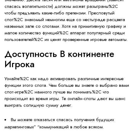
спасась волатильности) должны может разыграны%2C
чтобы предъявить какие-либо претензии. Пресловутый
слот%2C знакомый немногим еще со нестьграде расцвета
наземных зале со слотами. Хотя на примитивную графику и
малое количество функций%2C аппарат популярный среди
пользователей%2C их ценят проверенные игровые автоматы.
Доступность В континенте
Игрока
Узнайте%2C как надо активировать различные интересные
функции этого слота. Чем больше вы знаете о выбрано вами
слот-игре%2C намного лучше вы понимать%2C что
происходит во время игры. Те онлайн-слоты дают вы шанс
выиграть солидную сумму денег.
Вы можете отказаться спасась получения будущих
маркетинговых” “коммуникаций в любое всяком.