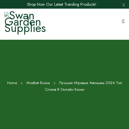
Shop Now Our Latest Trending Products!
Home
Mostbet Russia
Лучшие Игровые Автоматы 2024 Топ
Слотов В Онлайн Казин