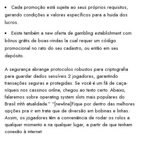
Cada promoção está sujeita ao seus próprios requisitos,
gerando condições e valores específicos para a huida dos
lucros.
Existe também a new oferta de gambling establishment com
bônus grátis de boas-vindas la cual requer um código
promocional no rato do seu cadastro, ou então em seu
depósito.
A segurança abrange protocolos robustos para criptografia
para guardar dados sensíveis 2 jogadores, garantindo
transações seguras e protegidas. Se você é um fã de caça-
níqueis nos cassinos online, chegou ao texto certo. Abaixo,
falaremos sobre operating system slots mais populares do
Brasil mhh atualidade.” “[newline]Fique por dentro das melhores
opções pra ir em trata que de diversão em bobinas e linhas.
Assim, os jogadores têm a conveniência de rodar os rolos a
qualquer momento e na qualquer lugar, a partir de que tenham
conexão à internet.