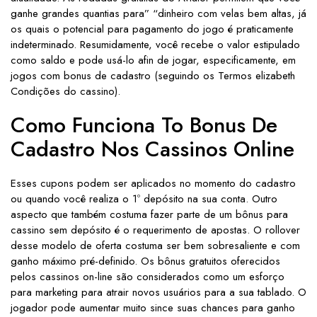
ganhe grandes quantias para” “dinheiro com velas bem altas, já
os quais o potencial para pagamento do jogo é praticamente
indeterminado. Resumidamente, você recebe o valor estipulado
como saldo e pode usá-lo afin de jogar, especificamente, em
jogos com bonus de cadastro (seguindo os Termos elizabeth
Condições do cassino).
Como Funciona To Bonus De
Cadastro Nos Cassinos Online
Esses cupons podem ser aplicados no momento do cadastro
ou quando você realiza o 1º depósito na sua conta. Outro
aspecto que também costuma fazer parte de um bônus para
cassino sem depósito é o requerimento de apostas. O rollover
desse modelo de oferta costuma ser bem sobresaliente e com
ganho máximo pré-definido. Os bônus gratuitos oferecidos
pelos cassinos on-line são considerados como um esforço
para marketing para atrair novos usuários para a sua tablado. O
jogador pode aumentar muito since suas chances para ganho