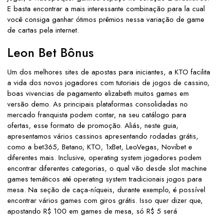
E basta encontrar a mais interessante combinação para la cual
você consiga ganhar ótimos prêmios nessa variação de game
de cartas pela internet.
Leon Bet Bônus
Um dos melhores sites de apostas para iniciantes, a KTO facilita
a vida dos novos jogadores com tutoriais de jogos de cassino,
boas vivencias de pagamento elizabeth muitos games em
versão demo. As principais plataformas consolidadas no
mercado franquista podem contar, na seu catálogo para
ofertas, esse formato de promoção. Aliás, neste guia,
apresentamos vários cassinos apresentando rodadas grátis,
como a bet365, Betano, KTO, 1xBet, LeoVegas, Novibet e
diferentes mais. Inclusive, operating system jogadores podem
encontrar diferentes categorias, o qual vão desde slot machine
games temáticos até operating system tradicionais jogos para
mesa. Na seção de caça-níqueis, durante exemplo, é possível
encontrar vários games com giros grátis. Isso quer dizer que,
apostando R$ 100 em games de mesa, só R$ 5 será