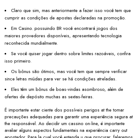
Claro que sim, mas anteriormente a fazer isso você tem que
cumprir as condições de apostas declaradas na promoção.
Em Casino. possuindo BR você encontrará jogos dos
maiores provedores disponíveis, apresentando tecnologia
reconhecida mundialmente.
Se você quiser jogar dentro sobre limites razoáveis, confira
isso primeiro.
Os bônus são ótimos, mas você tem que sempre verificar
since letras miúdas para ver se há condições atreladas.
Eles têm um bônus de boas-vindas asombroso, além de
ofertas de depósito muchas as sextas-feiras.
É importante estar ciente dos possíveis perigos at the tomar
precauções adequadas para garantir uma experiência segura at
the responsável. Ao decidir um cassino on-line, é importante
avaliar alguns aspectos fundamentais na experiência carry out
apostador. Para la cual você entenda u que procurar, falaremos