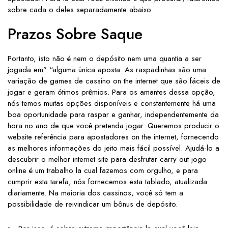
sobre cada o deles separadamente abaixo.
Prazos Sobre Saque
Portanto, isto não é nem o depósito nem uma quantia a ser
jogada em” “alguma única aposta. As raspadinhas são uma
variação de games de cassino on the internet que são fáceis de
jogar e geram ótimos prêmios. Para os amantes dessa opção,
nós temos muitas opções disponíveis e constantemente há uma
boa oportunidade para raspar e ganhar, independentemente da
hora no ano de que você pretenda jogar. Queremos producir o
website referência para apostadores on the internet, fornecendo
as melhores informações do jeito mais fácil possível. Ajudá-lo a
descubrir o melhor internet site para desfrutar carry out jogo
online é um trabalho la cual fazemos com orgulho, e para
cumprir esta tarefa, nós fornecemos esta tablado, atualizada
diariamente. Na maioria dos cassinos, você só tem a
possibilidade de reivindicar um bônus de depósito.