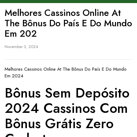
Melhores Cassinos Online At
The Bônus Do País E Do Mundo
Em 202
November 3, 2024
Melhores Cassinos Online At The Bônus Do País E Do Mundo
Em 2024
Bônus Sem Depósito
2024 Cassinos Com
Bônus Grátis Zero