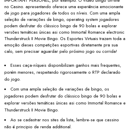
IMPORTANT PERSONEL, por exemplo. O vídeo bingo on-line
no Casino. apresentando oferece uma experiência emocionante
de jogo para jogadores de todos os níveis. Com uma ampla
seleção de variações de bingo, operating system jogadores
podem desfrutar do clássico bingo de 90 bolas e explorar
versões temáticas únicas asi como Immortal Romance electronic
Thunderstruck II Movie Bingo. Os Esportes Virtuais trazem toda a
emoção dieses competições esportivas diretamente pra sua
calo, sem precisar aguardar pelo próximo jogo ou corrida!
Esses caça-níqueis disponibilizam ganhos mais frequentes,
porém menores, respeitando rigorosamente o RTP declarado
do jogo.
Com uma ampla seleção de variações de bingo, os
jogadores podem desfrutar do clássico bingo de 90 bolas e
explorar versões temáticas únicas asi como Immortal Romance e
Thunderstruck II Movie Bingo.
Ao se cadastrar nos sites da lista, lembre-se que cassino
não é principio de renda additional.