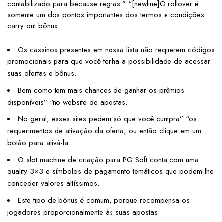
contabilizado para because regras.” “[newline]O rollover é
somente um dos pontos importantes dos termos e condições
carry out bônus.
Os cassinos presentes em nossa lista não requerem códigos
promocionais para que você tenha a possibilidade de acessar
suas ofertas e bônus.
Bem como tem mais chances de ganhar os prêmios
disponíveis” “no website de apostas.
No geral, esses sites pedem só que você cumpra” “os
requerimentos de ativação da oferta, ou então clique em um
botão para ativá-la.
O slot machine de criação para PG Soft conta com uma
quality 3×3 e símbolos de pagamento temáticos que podem lhe
conceder valores altíssimos.
Este tipo de bônus é comum, porque recompensa os
jogadores proporcionalmente às suas apostas.