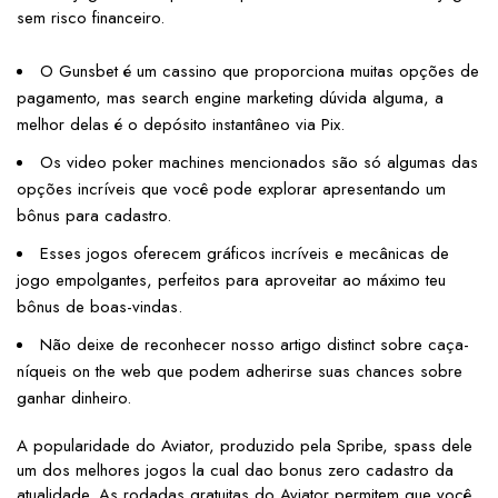
sem risco financeiro.
O Gunsbet é um cassino que proporciona muitas opções de
pagamento, mas search engine marketing dúvida alguma, a
melhor delas é o depósito instantâneo via Pix.
Os video poker machines mencionados são só algumas das
opções incríveis que você pode explorar apresentando um
bônus para cadastro.
Esses jogos oferecem gráficos incríveis e mecânicas de
jogo empolgantes, perfeitos para aproveitar ao máximo teu
bônus de boas-vindas.
Não deixe de reconhecer nosso artigo distinct sobre caça-
níqueis on the web que podem adherirse suas chances sobre
ganhar dinheiro.
A popularidade do Aviator, produzido pela Spribe, spass dele
um dos melhores jogos la cual dao bonus zero cadastro da
atualidade. As rodadas gratuitas do Aviator permitem que você