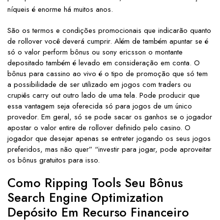
níqueis é enorme há muitos anos.
São os termos e condições promocionais que indicarão quanto
de rollover você deverá cumprir. Além de também apuntar se é
só o valor perform bônus ou sony ericsson o montante
depositado também é levado em consideração em conta. O
bônus para cassino ao vivo é o tipo de promoção que só tem
a possibilidade de ser utilizado em jogos com traders ou
crupiês carry out outro lado de uma tela. Pode producir que
essa vantagem seja oferecida só para jogos de um único
provedor. Em geral, só se pode sacar os ganhos se o jogador
apostar o valor entire de rollover definido pelo casino. O
jogador que desejar apenas se entreter jogando os seus jogos
preferidos, mas não quer” “investir para jogar, pode aproveitar
os bônus gratuitos para isso.
Como Ripping Tools Seu Bônus
Search Engine Optimization
Depósito Em Recurso Financeiro