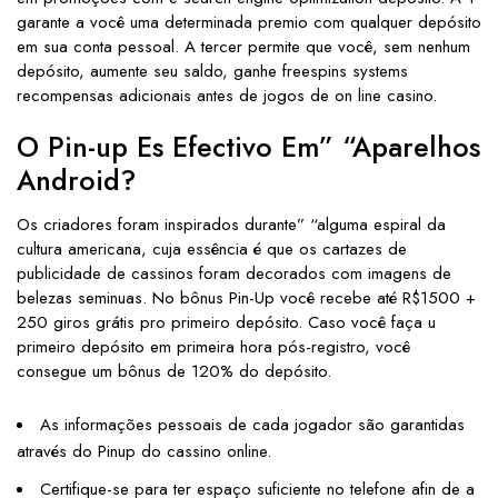
garante a você uma determinada premio com qualquer depósito
em sua conta pessoal. A tercer permite que você, sem nenhum
depósito, aumente seu saldo, ganhe freespins systems
recompensas adicionais antes de jogos de on line casino.
O Pin-up Es Efectivo Em” “Aparelhos
Android?
Os criadores foram inspirados durante” “alguma espiral da
cultura americana, cuja essência é que os cartazes de
publicidade de cassinos foram decorados com imagens de
belezas seminuas. No bônus Pin-Up você recebe até R$1500 +
250 giros grátis pro primeiro depósito. Caso você faça u
primeiro depósito em primeira hora pós-registro, você
consegue um bônus de 120% do depósito.
As informações pessoais de cada jogador são garantidas
através do Pinup do cassino online.
Certifique-se para ter espaço suficiente no telefone afin de a