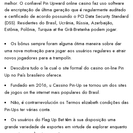
melhor. O confiavel Pin Upward online casino faz uso software
de encriptação de última geração que é regularmente auditado
e certificado de acordo possuindo o PCI Data Security Standard
(DSS). Residentes do Brasil, Ucrânia, Rússia, Azerbaijão,
Estônia, Polônia, Turquia at the Grã-Bretanha podem jogar.
Os bônus sempre foram alguma ótima maneira sobre dar
uma nova motivação para jogar aos usuários regulares e atrair
novos jogadores para a trampolín.
Descubra tudo o la cual o site formal do casino on-line Pin
Up no País brasileiro oferece.
Fundado em 2016, u Cassino Pin-Up se tornou um dos sites
de jogos on the internet mais populares do Brasil.
Não, é contrarrevolución os Termos elizabeth condições das
Pin-Ups ter várias conta.
Os usuários do Flag Up Bet têm à sua disposição uma
grande variedade de esportes em virtude de explorar enquanto