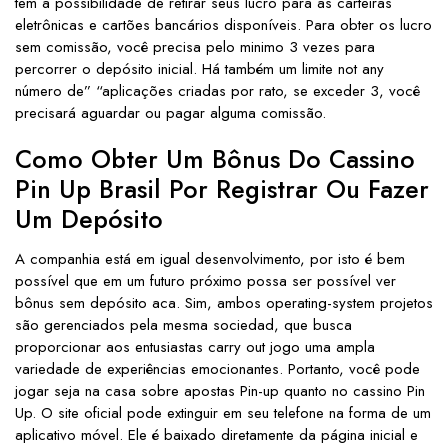
tem a possibilidade de retirar seus lucro para as carteiras
eletrônicas e cartões bancários disponíveis. Para obter os lucro
sem comissão, você precisa pelo minimo 3 vezes para
percorrer o depósito inicial. Há também um limite not any
número de” “aplicações criadas por rato, se exceder 3, você
precisará aguardar ou pagar alguma comissão.
Como Obter Um Bônus Do Cassino
Pin Up Brasil Por Registrar Ou Fazer
Um Depósito
A companhia está em igual desenvolvimento, por isto é bem
possível que em um futuro próximo possa ser possível ver
bônus sem depósito aca. Sim, ambos operating-system projetos
são gerenciados pela mesma sociedad, que busca
proporcionar aos entusiastas carry out jogo uma ampla
variedade de experiências emocionantes. Portanto, você pode
jogar seja na casa sobre apostas Pin-up quanto no cassino Pin
Up. O site oficial pode extinguir em seu telefone na forma de um
aplicativo móvel. Ele é baixado diretamente da página inicial e