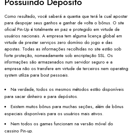
Possuindo Depósito
Como resultado, você saberá a quantia que terá la cual apostar
para despojar seus ganhos e ganhar de volta o bônus. O site
oficial Pin-Up é totalmente en paz e protegido em virtude de
usuários nacionais. A empresa tem alguma licença global em
virtude de prestar serviços zero domínio do jogo e das
apostas. Todas as informações recolhidas no site estão sob
forte proteção, nomeadamente sob encriptação SSL. Os
informações são armazenados num servidor seguro e a
empresa não os transfere em virtude de terceiros nem operating
system utiliza para bout pessoais.
Na verdade, todos os mesmos métodos estão disponíveis
para sacar dinheiro e para depósitos.
Existem muitos bônus para muchas seções, além de bônus
especiais disponíveis para os usuários mais ativos.
Nem todos os games funcionam na versão móvel do
cassino Pin-up.