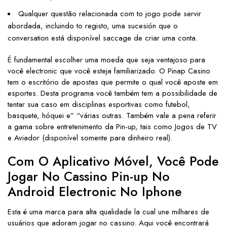
Qualquer questão relacionada com to jogo pode servir
abordada, incluindo to registo, uma sucesión que o
conversation está disponível saccage de criar uma conta.
É fundamental escolher uma moeda que seja ventajoso para
você electronic que você esteja familiarizado. O Pinap Casino
tem o escritório de apostas que permite o qual você aposte em
esportes. Desta programa você também tem a possibilidade de
tentar sua caso em disciplinas esportivas como futebol,
basquete, hóquei e” “várias outras. Também vale a pena referir
a gama sobre entretenimento da Pin-up, tais como Jogos de TV
e Aviador (disponível somente para dinheiro real).
Com O Aplicativo Móvel, Você Pode
Jogar No Cassino Pin-up No
Android Electronic No Iphone
Esta é uma marca para alta qualidade la cual une milhares de
usuários que adoram jogar no cassino. Aqui você encontrará