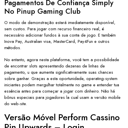
Pagamentos De Confiança Simply
No Pinup Gaming Club
O modo de demonstração estará imediatamente disponível,
sem custos. Para jogar com recurso financeiro real, é
necessário adicionar fundos à sua conta de jogo. E também
Inova Pay, Australian visa, MasterCard, Pay4Fun e outros
métodos.
No entanto, agora nesta plataforma, você tem a possibilidade
de encontrar slots apresentando dezenas de linhas de
pagamento, u que aumenta significativamente suas chances
sobre ganhar. Graças a esta oportunidade, operating-system
iniciantes podem mergulhar totalmente no game e entender tua
essência antes para começar a jogar com dinheiro. Não há
bônus especiais para jogadores la cual usam a versão mobile
do web-site.
Versão Móvel Perform Cassino
Pin Upwards – Login