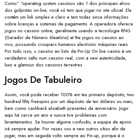
Como” “operating system cassinos são 1 dos principais alvos
dos golpistas on-line, você só tem que jogar no site oficial. Ele
contém um link simples e claro e tem todas since informações
sobre licenças e sistemas de pagamento. A operadora oferece
jogos no cassino online, geralmente usando a tecnologia RNG
(Gerador de Número Aleatório) at the jogos no cassino ao
vivo, possuindo croupiers humanos electronic máquinas reais.
Por tudo isso, u cassino ao listo da Pin-Up On line casino é um
verdadeiro salto num cassino real, com a new autenticidade,
luxo e glamour dos cassinos terrestres.
Jogos De Tabuleiro
Assim, você pode receber 100% em teu primeiro depósito, two
hundred fifity freespins por um depósito de ten dólares ou mais,
bem como cashback elizabeth presentes de aniversário. Jogo
aqui há cerca um ano e nunca tive problemas com
levantamentos. Se houver alguma confusão, a equipa de apoio
irá sempre ajudar. Por vezes vou a new outros sítios afin de
jogar, mas em seguida volto sempre ao Pin-up, porque é o