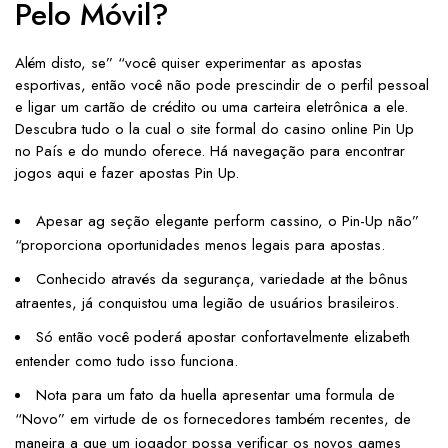
Pelo Móvil?
Além disto, se” “você quiser experimentar as apostas
esportivas, então você não pode prescindir de o perfil pessoal
e ligar um cartão de crédito ou uma carteira eletrônica a ele.
Descubra tudo o la cual o site formal do casino online Pin Up
no País e do mundo oferece. Há navegação para encontrar
jogos aqui e fazer apostas Pin Up.
Apesar ag seção elegante perform cassino, o Pin-Up não”
“proporciona oportunidades menos legais para apostas.
Conhecido através da segurança, variedade at the bônus
atraentes, já conquistou uma legião de usuários brasileiros.
Só então você poderá apostar confortavelmente elizabeth
entender como tudo isso funciona.
Nota para um fato da huella apresentar uma formula de
“Novo” em virtude de os fornecedores também recentes, de
maneira a que um jogador possa verificar os novos games