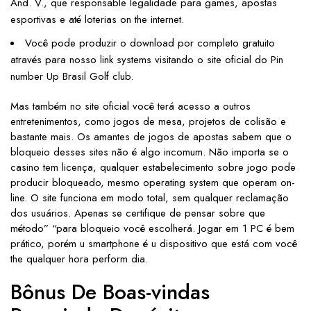
And. V., que responsable legalidade para games, apostas
esportivas e até loterias on the internet.
Você pode produzir o download por completo gratuito
através para nosso link systems visitando o site oficial do Pin
number Up Brasil Golf club.
Mas também no site oficial você terá acesso a outros
entretenimentos, como jogos de mesa, projetos de colisão e
bastante mais. Os amantes de jogos de apostas sabem que o
bloqueio desses sites não é algo incomum. Não importa se o
casino tem licença, qualquer estabelecimento sobre jogo pode
producir bloqueado, mesmo operating system que operam on-
line. O site funciona em modo total, sem qualquer reclamação
dos usuários. Apenas se certifique de pensar sobre que
método” “para bloqueio você escolherá. Jogar em 1 PC é bem
prático, porém u smartphone é u dispositivo que está com você
the qualquer hora perform dia.
Bônus De Boas-vindas