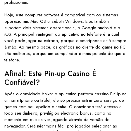
profissionais.
Hoje, este computer software é compatível com os sistemas
operacionais Mac OS elizabeth Windows. Eles também
suportam dois sistemas operacionais, o Google android e o
iOS. A principal vantagem do aplicativo no telefone é la cual
você pode jogar na estrada, porque o smartphone está sempre
à mão. Ao mesmo pace, os gráficos no cliente do game no PC
são melhores, porque um computador é mais potente do que o
telefone.
Afinal: Este Pin-up Casino É
Confiável?
Após o convidado baixar o aplicativo perform cassino PinUp na
um smartphone ou tablet, ele só precisa entrar zero serviço de
games com seu apelido e senha. O convidado terá acesso a
todo seu dinheiro, privilégios electronic bônus, como no
momento em que estiver jogando através da versão do
navegador. Será néanmoins fácil pro jogador selecionar as