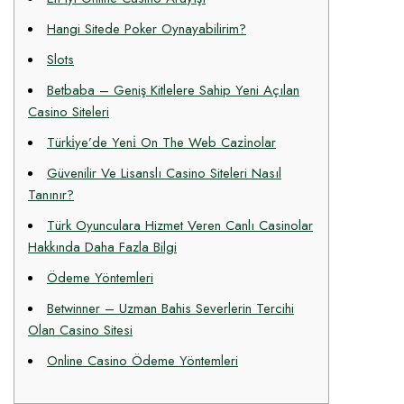
Hangi Sitede Poker Oynayabilirim?
Slots
Betbaba – Geniş Kitlelere Sahip Yeni Açılan
Casino Siteleri
Türki̇ye’de Yeni̇ On The Web Cazi̇nolar
Güvenilir Ve Lisanslı Casino Siteleri Nasıl
Tanınır?
Türk Oyunculara Hizmet Veren Canlı Casinolar
Hakkında Daha Fazla Bilgi
Ödeme Yöntemleri
Betwinner – Uzman Bahis Severlerin Tercihi
Olan Casino Sitesi
Online Casino Ödeme Yöntemleri