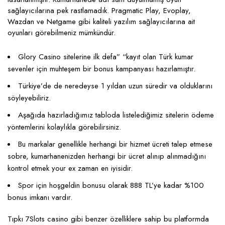
sağlayıcılarına pek rastlamadık. Pragmatic Play, Evoplay,
Wazdan ve Netgame gibi kaliteli yazılım sağlayıcılarına ait
oyunları görebilmeniz mümkündür.
Glory Casino sitelerine ilk defa” “kayıt olan Türk kumar
sevenler için muhteşem bir bonus kampanyası hazırlamıştır.
Türkiye’de de neredeyse 1 yıldan uzun süredir va olduklarını
söyleyebiliriz.
Aşağıda hazırladığımız tabloda listelediğimiz sitelerin ödeme
yöntemlerini kolaylıkla görebilirsiniz.
Bu markalar genellikle herhangi bir hizmet ücreti talep etmese
sobre, kumarhanenizden herhangi bir ücret alınıp alınmadığını
kontrol etmek your ex zaman en iyisidir.
Spor için hoşgeldin bonusu olarak 888 TL’ye kadar %100
bonus imkanı vardır.
Tıpkı 7Slots casino gibi benzer özelliklere sahip bu platformda