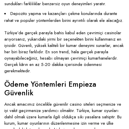
sundukları farklılıklar benzersiz oyun deneyimleri yaratır.
Depozito yapma ve kazançları çekme konularında durante
rahat ve popüler yöntemlerden birini ayrıntılı olarak ele alacağız.
Türkiye’de gerçek parayla bahis kabul eden çevrimiçi casinolar
arıyorsanız, yukarıdaki yirmi bir seçenekten birini kullanmanız en
iyisidir. Güvenli, yüksek kaliteli bir kumar deneyimi sunarlar, ancak
her biri biraz farklıdır. En son trend, hala gerçek parayla
oynayabileceğiniz, hesabı olmayan çevrimiçi kumarhanelerdir.
Gerçek kârın en az 5-20 dakika içerisinde ödenmesi
gerekmektedir.
Ödeme Yöntemleri Empieza
Güvenlik
Ancak amacımız öncelikle güvenilir casino siteleri seçmenize ve
iyi vakit geçirmenize yardımcı olmaktır. Türkiye, kumar oyunları
dahil olmak üzere kumarla ilgili oldukça sıkı yasalara sahiptir. Bu
kurum, kumar oyunlarının düzenlenmesine izin verme ve ülke