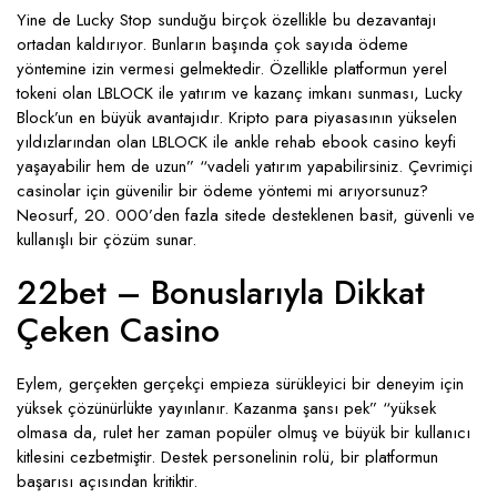
Yine de Lucky Stop sunduğu birçok özellikle bu dezavantajı
ortadan kaldırıyor. Bunların başında çok sayıda ödeme
yöntemine izin vermesi gelmektedir. Özellikle platformun yerel
tokeni olan LBLOCK ile yatırım ve kazanç imkanı sunması, Lucky
Block’un en büyük avantajıdır. Kripto para piyasasının yükselen
yıldızlarından olan LBLOCK ile ankle rehab ebook casino keyfi
yaşayabilir hem de uzun” “vadeli yatırım yapabilirsiniz. Çevrimiçi
casinolar için güvenilir bir ödeme yöntemi mi arıyorsunuz?
Neosurf, 20. 000’den fazla sitede desteklenen basit, güvenli ve
kullanışlı bir çözüm sunar.
22bet – Bonuslarıyla Dikkat
Çeken Casino
Eylem, gerçekten gerçekçi empieza sürükleyici bir deneyim için
yüksek çözünürlükte yayınlanır. Kazanma şansı pek” “yüksek
olmasa da, rulet her zaman popüler olmuş ve büyük bir kullanıcı
kitlesini cezbetmiştir. Destek personelinin rolü, bir platformun
başarısı açısından kritiktir.