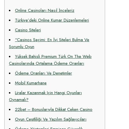
Online Casinoları Nasıl İnceleriz
Türkiye’deki Online Kumar Düzenlemeleri
Casino Siteleri
“Casinos Seçimi: En İyi Siteleri Bulma Ve
Sorumlu Oyun
Yüksek Bahisli Premium Türk On The Web
Casinolarında Ortalama Ödeme Oranları
Ödeme Oranları Ve Denetimler
Mobil Kumarhane
Liralar Kazanmak Için Hangi Oyunları
Oynamalı?
22bet – Bonuslarıyla Dikkat Çeken Casino
Oyun Çeşitliliği Ve Yazılım Sağlayıcıları