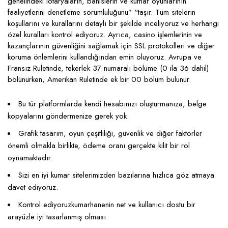
genelindeki lotaryaların, bahislerin ve kumar oyunlarının
faaliyetlerini denetleme sorumluluğunu” “taşır. Tüm sitelerin
koşullarını ve kurallarını detaylı bir şekilde inceliyoruz ve herhangi
özel kuralları kontrol ediyoruz. Ayrıca, casino işlemlerinin ve
kazançlarının güvenliğini sağlamak için SSL protokolleri ve diğer
koruma önlemlerini kullandığından emin oluyoruz. Avrupa ve
Fransız Ruletinde, tekerlek 37 numaralı bölüme (0 ila 36 dahil)
bölünürken, Amerikan Ruletinde ek bir 00 bölüm bulunur.
Bu tür platformlarda kendi hesabınızı oluşturmanıza, belge
kopyalarını göndermenize gerek yok.
Grafik tasarım, oyun çeşitliliği, güvenlik ve diğer faktörler
önemli olmakla birlikte, ödeme oranı gerçekte kilit bir rol
oynamaktadır.
Sizi en iyi kumar sitelerimizden bazılarına hızlıca göz atmaya
davet ediyoruz.
Kontrol ediyoruzkumarhanenin net ve kullanıcı dostu bir
arayüzle iyi tasarlanmış olması.