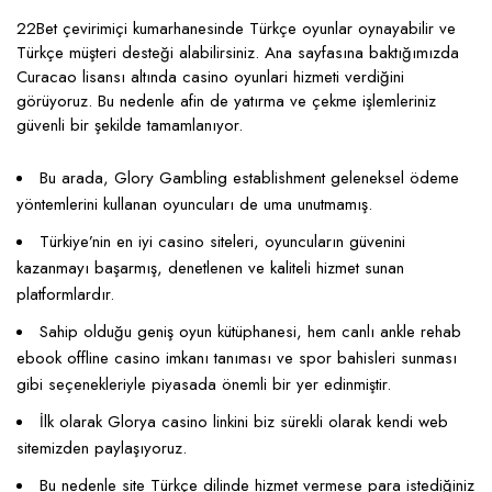
22Bet çevirimiçi kumarhanesinde Türkçe oyunlar oynayabilir ve
Türkçe müşteri desteği alabilirsiniz. Ana sayfasına baktığımızda
Curacao lisansı altında casino oyunlari hizmeti verdiğini
görüyoruz. Bu nedenle afin de yatırma ve çekme işlemleriniz
güvenli bir şekilde tamamlanıyor.
Bu arada, Glory Gambling establishment geleneksel ödeme
yöntemlerini kullanan oyuncuları de uma unutmamış.
Türkiye’nin en iyi casino siteleri, oyuncuların güvenini
kazanmayı başarmış, denetlenen ve kaliteli hizmet sunan
platformlardır.
Sahip olduğu geniş oyun kütüphanesi, hem canlı ankle rehab
ebook offline casino imkanı tanıması ve spor bahisleri sunması
gibi seçenekleriyle piyasada önemli bir yer edinmiştir.
İlk olarak Glorya casino linkini biz sürekli olarak kendi web
sitemizden paylaşıyoruz.
Bu nedenle site Türkçe dilinde hizmet vermese para istediğiniz