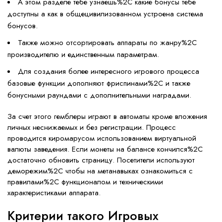
А этом разделе тебе узнаешь%2C какие бонусы тебе
доступны а как в общецивилизованном устроена система
бонусов.
Также можно отсортировать аппараты по жанру%2C
производителю и единственным параметрам.
Для создания более интересного игрового процесса
базовые функции дополняют фриспинами%2C и также
бонусными раундами с дополнительными наградами.
За счет этого гемблеры играют в автоматы кроме вложения
личных неснижаемых и без регистрации. Процесс
проводится киромарусом использованием виртуальной
валюты заведения. Если монеты на балансе кончился%2C
достаточно обновить страницу. Посетители используют
деморежим%2C чтобы на метанавыках ознакомиться с
правилами%2C функционалом и техническими
характеристиками аппарата.
Критерии такого Игровых