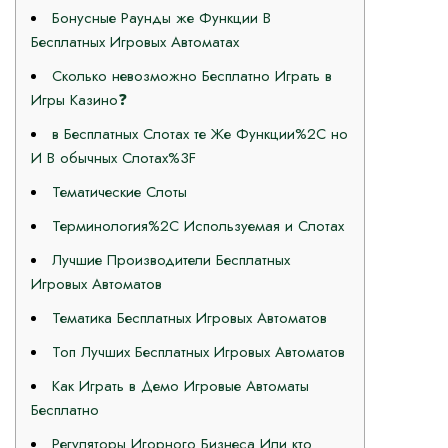
Бонусные Раунды же Функции В
Бесплатных Игровых Автоматах
Сколько невозможно Бесплатно Играть в
Игры Казино❓
в Бесплатных Слотах те Же Функции%2C но
И В обычных Слотах%3F
Тематические Слоты
Терминология%2C Используемая и Слотах
Лучшие Производители Бесплатных
Игровых Автоматов
Тематика Бесплатных Игровых Автоматов
Топ Лучших Бесплатных Игровых Автоматов
Как Играть в Демо Игровые Автоматы
Бесплатно
Регуляторы Игорного Бизнеса Или кто