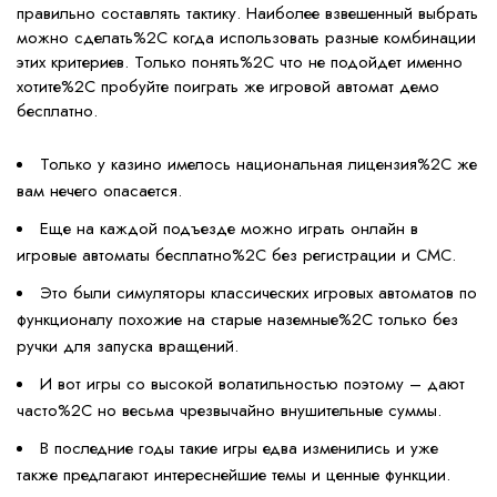
правильно составлять тактику. Наиболее взвешенный выбрать
можно сделать%2C когда использовать разные комбинации
этих критериев. Только понять%2C что не подойдет именно
хотите%2C пробуйте поиграть же игровой автомат демо
бесплатно.
Только у казино имелось национальная лицензия%2C же
вам нечего опасается.
Еще на каждой подъезде можно играть онлайн в
игровые автоматы бесплатно%2C без регистрации и СМС.
Это были симуляторы классических игровых автоматов по
функционалу похожие на старые наземные%2C только без
ручки для запуска вращений.
И вот игры со высокой волатильностью поэтому – дают
часто%2C но весьма чрезвычайно внушительные суммы.
В последние годы такие игры едва изменились и уже
также предлагают интереснейшие темы и ценные функции.