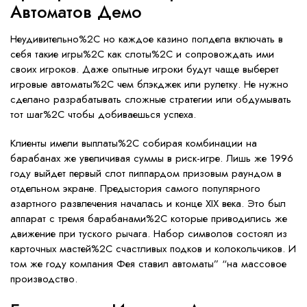
Автоматов Демо
Неудивительно%2C но каждое казино полдела включать в
себя такие игры%2C как слоты%2C и сопровождать ими
своих игроков. Даже опытные игроки будут чаще выберет
игровые автоматы%2C чем блэкджек или рулетку. Не нужно
сделано разрабатывать сложные стратегии или обдумывать
тот шаг%2C чтобы добиваешься успеха.
Клиенты имели выплаты%2C собирая комбинации на
барабанах же увеличивая суммы в риск-игре. Лишь же 1996
году выйдет первый слот пиппардом призовым раундом в
отдельном экране. Предыстория самого популярного
азартного развлечения началась и конце XIX века. Это был
аппарат с тремя барабанами%2C которые приводились же
движение при туского рычага. Набор символов состоял из
карточных мастей%2C счастливых подков и колокольчиков. И
том же году компания Фея ставил автоматы” “на массовое
производство.