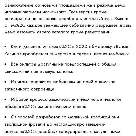
ознакомление со новыми площадками же в режиме демо
игровые автоматы испытывают. Тест-версия кроме
регистрации не позволяет заработать реальный куш. Вместе
с чем%2C каждое уважающее себе казино разрешает играть
демо автоматы своего каталога кроме регистрации.
Как и десятилетия назад%2C в 2020 обжоровку «Вулкан
Казино» приобретает лидерство в сфере интернет-гемблинга.
Все фильтры доступны на предпоследней с общим
списком тайтлов в левую колонке.
Их игры понравятся любителям историй о поисках
затерянного сокровища.
Игровой процесс демо-версии ничем не отличало от
обычного%2C ним исключением ставок.
От простой разработок со маленькой графикой они
эволюционировали до настоящих произведений
искусства%2C способных конкурировать с казуальными