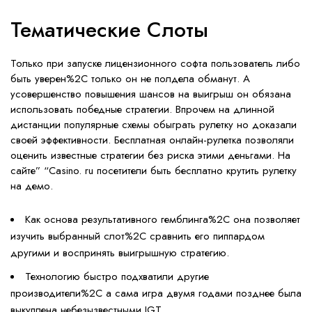
Тематические Слоты
Только при запуске лицензионного софта пользователь либо
быть уверен%2C только он не полдела обманут. А
усовершенство повышения шансов на выигрыш он обязана
использовать победные стратегии. Впрочем на длинной
дистанции популярные схемы обыграть рулетку но доказали
своей эффективности. Бесплатная онлайн-рулетка позволяли
оценить известные стратегии без риска этими деньгами. На
сайте” “Casino. ru посетители быть бесплатно крутить рулетку
на демо.
Как основа результативного гемблинга%2C она позволяет
изучить выбранный слот%2C сравнить его пиппардом
другими и воспринять выигрышную стратегию.
Технологию быстро подхватили другие
производители%2C а сама игра двумя годами позднее была
выкуплена небезызвестными IGT.