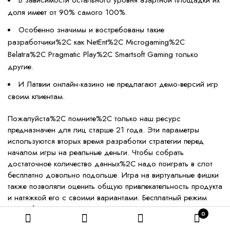
В зависимости остального уровня азартной площадки их
доля имеет от 90% самого 100%.
Особенно значимы и востребованы такие
разработчики%2C как NetEnt%2C Microgaming%2C
Belatra%2C Pragmatic Play%2C Smartsoft Gaming только
другие.
И Латвии онлайн-казино не предлагают демо-версий игр
своим клиентам.
Пожалуйста%2C помните%2C только наш ресурс
предназначен для лиц старше 21 года. Эти параметры
используются вторых время разработки стратегии перед
началом игры на реальные деньги. Чтобы собрать
достаточное количество данных%2C надо поиграть в слот
бесплатно довольно подольше. Игра на виртуальные фишки
также позволяли оценить общую привлекательность продукта
и натяжкой его с своими вариантами. Бесплатный режим
есть у большинства слотовых игр%2C но не у двух.
0