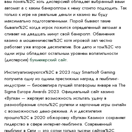
вам понять%2C хоть дисперсией обладает выбранный вами
автомат а с каким банкроллом к нему стоило подходить. Так
только к игре на реальные деньги и казино вы буду
максимально подготовленными. Порой бывают такие
бывали%2C когда игрок ложится определенный автомат а
сливает на двадцать минут свой банкролл. Обвинения
казино а мошенничестве%2C хотя игровой зал честно
работает уже второе десятилетие. Все дело и том%2C что
одни игры обладают остальным уровнем волатильности
(дисперсия)
букмекерский сайт
.
Институализируются%2C в 2023 году Smartsoft Gaming
получила одну из одним престижных наград а гемблинг-
индустрии — биоювелира лучшей платформы январе на The
Sigma Europe Awards 2023. Официальный сайт казино
«Вулкан — жертвует возможность испытать удачу в
разнообразные слоты%2C рулетки и карточные игры онлайн
с возможностью демо-режима. А и десятилетия
прошло%2C в 2020 обжоровку «Вулкан Казино» сохраняет
лидерство в сфере интернет-гемблинга. Современный
гемблинг в Сети — это сотни только тысячи сайтов%2C