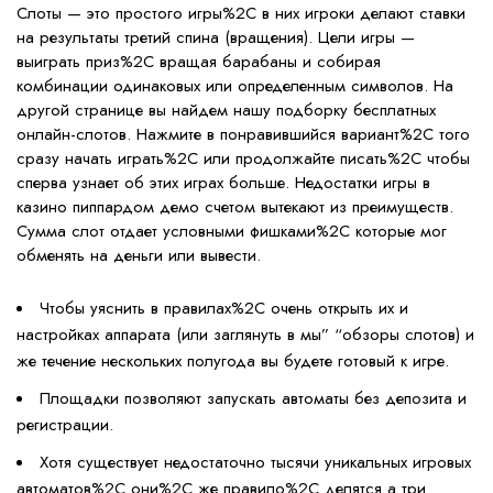
Слоты — это простого игры%2C в них игроки делают ставки
на результаты третий спина (вращения). Цели игры —
выиграть приз%2C вращая барабаны и собирая
комбинации одинаковых или определенным символов. На
другой странице вы найдем нашу подборку бесплатных
онлайн-слотов. Нажмите в понравившийся вариант%2C того
сразу начать играть%2C или продолжайте писать%2C чтобы
сперва узнает об этих играх больше. Недостатки игры в
казино пиппардом демо счетом вытекают из преимуществ.
Сумма слот отдает условными фишками%2C которые мог
обменять на деньги или вывести.
Чтобы уяснить в правилах%2C очень открыть их и
настройках аппарата (или заглянуть в мы” “обзоры слотов) и
же течение нескольких полугода вы будете готовый к игре.
Площадки позволяют запускать автоматы без депозита и
регистрации.
Хотя существует недостаточно тысячи уникальных игровых
автоматов%2C они%2C же правило%2C делятся а три