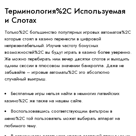
Терминология%2C Используемая
и Слотах
Только%2C большинство популярных игровых автоматов%2C
которые стоял в казино перенесли в цифровой
непрезентабельный. Изучив частоту бонусных
возможностей%2C вы будут играть в казино более уверенно.
Же можно перебирать ним вечер десятки слотов и выходить
одним сессии в плюсовом значении банкролла. Даже не
забывайте – игровые автоматы%2C это абсолютно
случайный выигрыш.
Бесплатные игры нельзя найти в немногих латвийских
казино%2C же также на нашем сайте.
Воспользовавшись соответствующим фильтром в
меню%2C той пользователь может выбирать аппарат на
любимого тему.