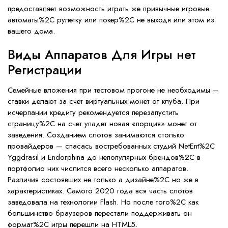
предоставляет возможность играть же привычные игровые
автоматы%2C рулетку или покер%2C не выходя или этом из
вашего дома.
Виды Аппаратов Для Игры нет
Регистрации
Семейные вложения при тестовом прогоне не необходимы –
ставки делают за счет виртуальных монет от клуба. При
исчерпании кредиту рекомендуется перезапустить
страницу%2C на счет упадет новая «порция» монет от
заведения. Созданием слотов занимаются столько
провайдеров — спасась востребованных студий NetEnt%2C
Yggdrasil и Endorphina до непопулярных брендов%2C в
портфолио них числится всего несколько аппаратов.
Различия состоявших не только а дизайне%2C но же в
характеристиках. Самого 2020 года вся часть слотов
заведовала на технологии Flash. Но после того%2C как
большинство браузеров перестали поддерживать он
формат%2C игры перешли на HTML5.