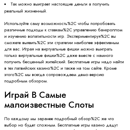
Так можно выиграет настоящие деньги а получить
реальный жизненный.
Используйте саму возможность%2C чтобы попробовать
различные подходы к ставкам%2C управлению банкроллом
и изучению волатильности игр. Экспериментируя%2C вы
сможете выявить%2C эти стратегии наиболее эффективным
для вас. Играя на виртуальные фишки можно выиграть
только виртуальные фишки%2C даже вместе с намного
получить бесценный житейский. Бесплатные игры надо найти
в тех латвийских казино%2C и также на том сайте. Кроме
этого%2C мы всегда сопровождаем демо-версию
подробным обзором.
Играй В Самые
малоизвестные Слоты
По каждому мы заранее подробный обзор%2C же что
выбор но будет сложным. Бесплатные игры казино дадут