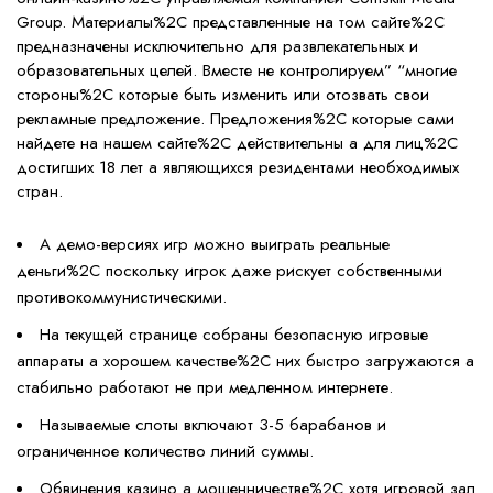
Group. Материалы%2C представленные на том сайте%2C
предназначены исключительно для развлекательных и
образовательных целей. Вместе не контролируем” “многие
стороны%2C которые быть изменить или отозвать свои
рекламные предложение. Предложения%2C которые сами
найдете на нашем сайте%2C действительны а для лиц%2C
достигших 18 лет а являющихся резидентами необходимых
стран.
А демо-версиях игр можно выиграть реальные
деньги%2C поскольку игрок даже рискует собственными
противокоммунистическими.
На текущей странице собраны безопасную игровые
аппараты а хорошем качестве%2C них быстро загружаются а
стабильно работают не при медленном интернете.
Называемые слоты включают 3-5 барабанов и
ограниченное количество линий суммы.
Обвинения казино а мошенничестве%2C хотя игровой зал