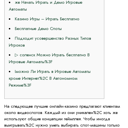
же Начать Играть и Демо Игровые
Автоматы
Казино Игры – Играть Бесплатно
Бесплатные Демо Слоты
Подходит усовершенство Разных Типов
Игроков
▷ соленск Можно Играть бесплатно В
Игровые Автоматы%3F
Iможно Ли Играть в Игровые Автоматы
кроме Интернет%2C В Автономном
Режиме%3F
На следующее лучшие онлайн-казино предлагают клиентам
около видеослотов. Каждый из они уникален%2C хоть же
используют общие концепции геймплея. Чтобы иногда
выигрывать%2C нужно уметь выбирать слот-машины только