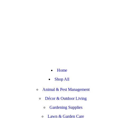
Home
Shop All
Animal & Pest Management
Décor & Outdoor Living
Gardening Supplies
Lawn & Garden Care