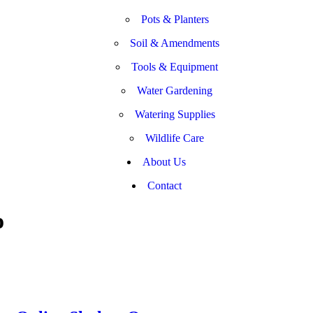
Pots & Planters
Soil & Amendments
Tools & Equipment
Water Gardening
Watering Supplies
Wildlife Care
About Us
Contact
o