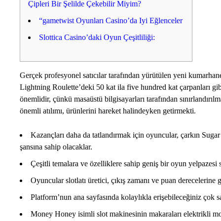
Çipleri Bir Şelilde Çekebilir Miyim?
“gametwist Oyunları Casino’da Iyi Eğlenceler
Slottica Casino’daki Oyun Çeşitliliği:
Gerçek profesyonel satıcılar tarafından yürütülen yeni kumarhane
Lightning Roulette’deki 50 kat ila five hundred kat çarpanları 
önemlidir, çünkü masaüstü bilgisayarları tarafından sınırlandırıl
önemli atılımı, ürünlerini hareket halindeyken getirmekti.
Kazançları daha da tatlandırmak için oyuncular, çarkın Su
şansına sahip olacaklar.
Çeşitli temalara ve özelliklere sahip geniş bir oyun yelpazesi
Oyuncular slotlatı üretici, çıkış zamanı ve puan derecelerine gö
Platform’nun ana sayfasında kolaylıkla erişebileceğiniz çok 
Money Honey isimli slot makinesinin makaraları elektrikli mot