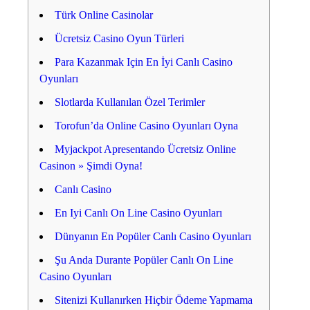
Türk Online Casinolar
Ücretsiz Casino Oyun Türleri
Para Kazanmak Için En İyi Canlı Casino
Oyunları
Slotlarda Kullanılan Özel Terimler
Torofun’da Online Casino Oyunları Oyna
Myjackpot Apresentando Ücretsiz Online
Casinon » Şimdi Oyna!
Canlı Casino
En Iyi Canlı On Line Casino Oyunları
Dünyanın En Popüler Canlı Casino Oyunları
Şu Anda Durante Popüler Canlı On Line
Casino Oyunları
Sitenizi Kullanırken Hiçbir Ödeme Yapmama