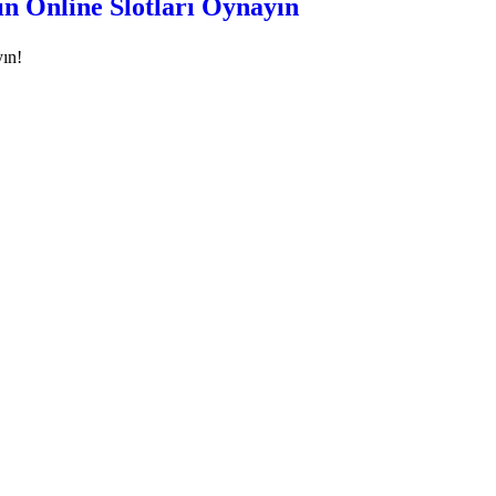
n Online Slotları Oynayın
ın!