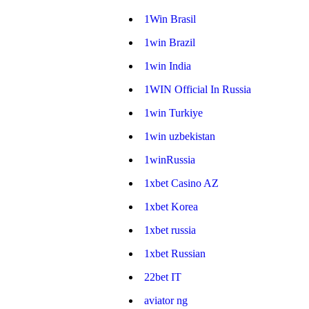
1Win Brasil
1win Brazil
1win India
1WIN Official In Russia
1win Turkiye
1win uzbekistan
1winRussia
1xbet Casino AZ
1xbet Korea
1xbet russia
1xbet Russian
22bet IT
aviator ng