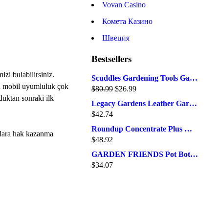
Vovan Casino
Комета Казино
Швеция
Bestsellers
zi bulabilirsiniz.
Scuddles Gardening Tools Gardening Gifts for Women 8 Piece Garden Tools Gardening Gifts for for Women Gardening Kit Includes Garden Shovel Hand Shovel and All Other Gardening Hand Tools Top
in mobil uyumluluk çok
$
80.99
$
26.99
duktan sonraki ilk
Legacy Gardens Leather Gardening Gloves for Women and Men | Thorn and Cut Proof Garden Work Gloves with Long Heavy Duty Gauntlet | Suitable For Thorny Bushes Cacti Rose Pruning- Medium Brown
$
42.74
Roundup Concentrate Plus Weed and Grass Killer - Includes Easy Measure Cap, 36.8 oz.
nlara hak kazanma
$
48.92
GARDEN FRIENDS Pot Bottom Amy, 31372
$
34.07