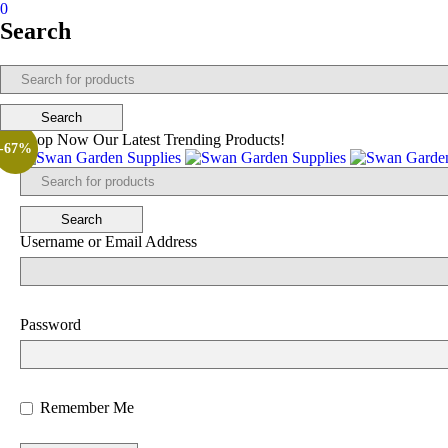
0
Search
Shop Now Our Latest Trending Products!
-67%
Username or Email Address
Password
Remember Me