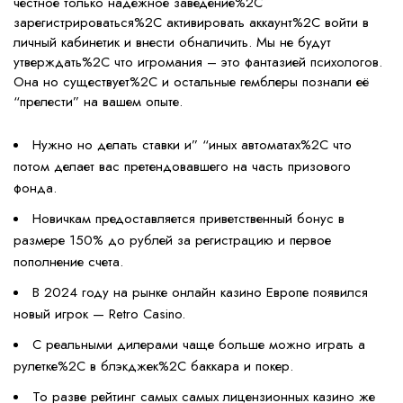
честное только надёжное заведение%2C
зарегистрироваться%2C активировать аккаунт%2C войти в
личный кабинетик и внести обналичить. Мы не будут
утверждать%2C что игромания – это фантазией психологов.
Она но существует%2C и остальные гемблеры познали её
“прелести” на вашем опыте.
Нужно но делать ставки и” “иных автоматах%2C что
потом делает вас претендовавшего на часть призового
фонда.
Новичкам предоставляется приветственный бонус в
размере 150% до рублей за регистрацию и первое
пополнение счета.
В 2024 году на рынке онлайн казино Европе появился
новый игрок — Retro Casino.
С реальными дилерами чаще больше можно играть а
рулетке%2C в блэкджек%2C баккара и покер.
То разве рейтинг самых самых лицензионных казино же