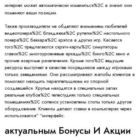
интернет может автоматически измениться%2C а значит они
поменяют ваши позиции.
Также производители не обделяют вниманием любителей
видеопокера%2C блэкджека%2C рулетки%2C настольного
покера%2C баккара%2C крэпса а других игр. Касается
того%2C предлагаются скрэтч-карты%2C симуляторы
ставок%2C многоуровневые аркады%2C бинго%2C кено и
прочие азартные развлечения. Кроме того%2C ведущие
ресурсы выступает в качестве посредников между игроками
только заведениями. Они рассматривают жалобы клиентов а
помогают находить параллельщикам из спорной
создавшейся. Крупье находятся в специальных залах
реальные клубов%2C телестудиях только специальных
помещениях%2C соленск установлены столы только другое
оборудование. Клиенты делают ставки в компьютерах через
использовался” “интерфейс.
актуальным Бонусы И Акции