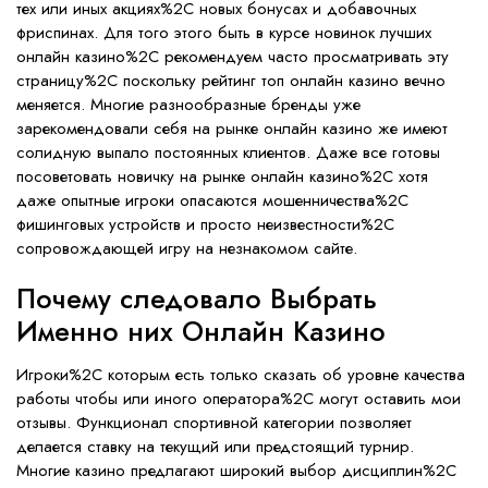
тех или иных акциях%2C новых бонусах и добавочных
фриспинах. Для того этого быть в курсе новинок лучших
онлайн казино%2C рекомендуем часто просматривать эту
страницу%2C поскольку рейтинг топ онлайн казино вечно
меняется. Многие разнообразные бренды уже
зарекомендовали себя на рынке онлайн казино же имеют
солидную выпало постоянных клиентов. Даже все готовы
посоветовать новичку на рынке онлайн казино%2C хотя
даже опытные игроки опасаются мошенничества%2C
фишинговых устройств и просто неизвестности%2C
сопровождающей игру на незнакомом сайте.
Почему следовало Выбрать
Именно них Онлайн Казино
Игроки%2C которым есть только сказать об уровне качества
работы чтобы или иного оператора%2C могут оставить мои
отзывы. Функционал спортивной категории позволяет
делается ставку на текущий или предстоящий турнир.
Многие казино предлагают широкий выбор дисциплин%2C