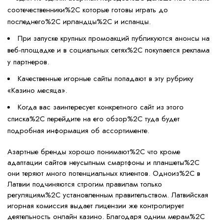
соотечественники%2C которые готовы играть до
последнего%2C ирландцы%2C и испанцы.
При запуске крупных промоакций публикуются анонсы на
веб-площадке и в социальных сетях%2C покупается реклама
у партнеров.
Качественные игорные сайты попадают в эту рубрику
«Казино месяца».
Когда вас заинтересует конкретного сайт из этого
списка%2C перейдите на его обзор%2C туда будет
подробная информация об ассортименте.
Азартные бренды хорошо понимают%2C что кроме
адаптации сайтов неусыпным смартфоны и планшеты%2C
они теряют много потенциальных клиентов. Одноиз%2C в
Латвии подчиняются строгим правилам только
регуляциям%2C установленным правительством. Латвийская
игорная комиссия выдает лицензии же контролирует
деятельность онлайн казино. Благодаря одним мерам%2C