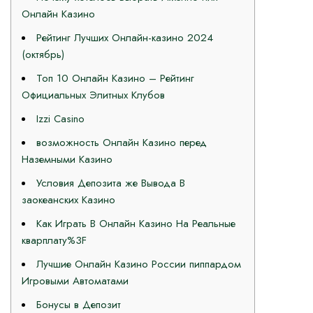
Онлайн Казино
Рейтинг Лучших Онлайн-казино 2024
(октябрь)
Топ 10 Онлайн Казино – Рейтинг
Официальных Элитных Клубов
Izzi Casino
возможность Онлайн Казино перед
Наземными Казино
Условия Депозита же Вывода В
заокеанских Казино
Как Играть В Онлайн Казино На Реальные
кварплату%3F
Лучшие Онлайн Казино России пиппардом
Игровыми Автоматами
Бонусы в Депозит