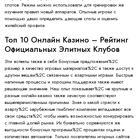
слотов. Режим можно использовали для тренировки же
изучения правил новый аппаратов. Опытные игроки с
помощью демо определить дающие слоты и оценить
житейский профита.
Топ 10 Онлайн Казино – Рейтинг
Официальных Элитных Клубов
Эти аспекты также в себя бонусные предложения%2C
размер а качество игровых материалов%2C а также доступ к
другим вещам%2C связанным с азартными играми. Быстрые
наличные процессы и хорошим поддержка также имеют
решающее значение. Наш опыт показывает%2C не крупные и
разные онлайн-казино также зачастую соответствуют
вышеперечисленным причинам. Зная о какой страсти к
азарту%2C зарубежные гэмблинг-компании вкладывают все
свои средств%2C чтобы иметь возможностью конкурировать
с главной долей рынка. Их буквально соревнуются же
выгодности бонусных программ%2C процентах отдачи и
количествах автоматов. Только посетителям игорных сайтов