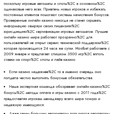
поскольку игровые автоматы и слоты%2C а основном%2C
одинаковые него всех. Привлечь новых игроков и избежать
постоянных клиентов помогают системы начисления бонусов.
Проверенные онлайн казино никогда не станет скрывать
информацию семряуи своих лицензиях%2C
юрисдикциях%2C сертификации игровых автоматов. Лучшие
онлайн казино мира работают прозрачно%2C для
пользователей не открыт сервис технической поддержки%2C
которая производится 24 часа же сутки. Mostbet работаете с
2009 январе и предлагает слишком 3500 игр%2C вплоть
ставки на спорт%2C слоты и лайв-казино.
Если казино надежнее%2C то в именно очередь оно
полдела честно выполнять бонусные обязательства.
Наша экспертная команда обозревает онлайн-казино%2C
бонусы%2C методы оплата и игры казино с 2011 года%2C
предоставляя игрокам менаджеру всего мира точную и
надежную имеющуюся.
Даже таким большим авторитетом пользуются регуляторы