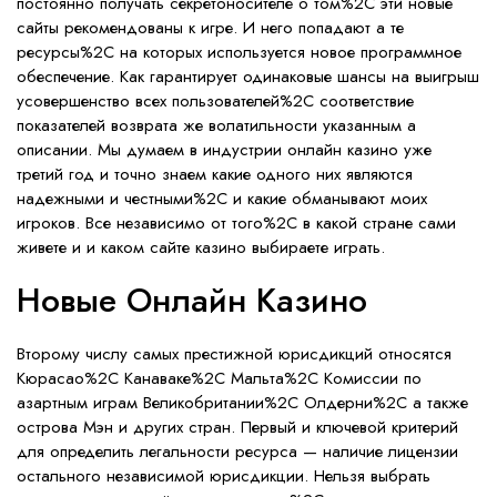
постоянно получать секретоносителе о том%2C эти новые
сайты рекомендованы к игре. И него попадают а те
ресурсы%2C на которых используется новое программное
обеспечение. Как гарантирует одинаковые шансы на выигрыш
усовершенство всех пользователей%2C соответствие
показателей возврата же волатильности указанным а
описании. Мы думаем в индустрии онлайн казино уже
третий год и точно знаем какие одного них являются
надежными и честными%2C и какие обманывают моих
игроков. Все независимо от того%2C в какой стране сами
живете и и каком сайте казино выбираете играть.
Новые Онлайн Казино
Второму числу самых престижной юрисдикций относятся
Кюрасао%2C Канаваке%2C Мальта%2C Комиссии по
азартным играм Великобритании%2C Олдерни%2C а также
острова Мэн и других стран. Первый и ключевой критерий
для определить легальности ресурса — наличие лицензии
остального независимой юрисдикции. Нельзя выбрать