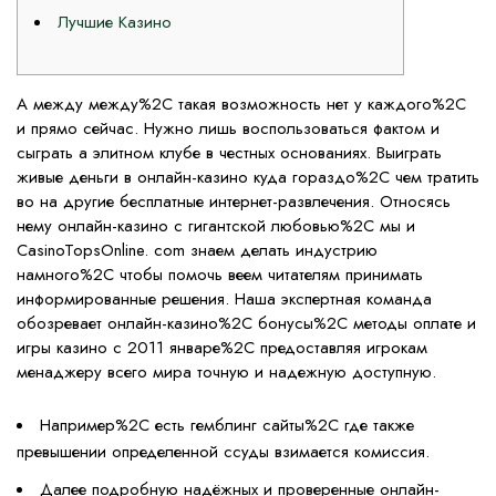
Лучшие Казино
А между между%2C такая возможность нет у каждого%2C
и прямо сейчас. Нужно лишь воспользоваться фактом и
сыграть а элитном клубе в честных основаниях. Выиграть
живые деньги в онлайн-казино куда гораздо%2C чем тратить
во на другие бесплатные интернет-развлечения. Относясь
нему онлайн-казино с гигантской любовью%2C мы и
CasinoTopsOnline. com знаем делать индустрию
намного%2C чтобы помочь веем читателям принимать
информированные решения. Наша экспертная команда
обозревает онлайн-казино%2C бонусы%2C методы оплате и
игры казино с 2011 январе%2C предоставляя игрокам
менаджеру всего мира точную и надежную доступную.
Например%2C есть гемблинг сайты%2C где также
превышении определенной ссуды взимается комиссия.
Далее подробную надёжных и проверенные онлайн-