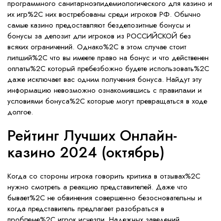
программного санитарноэпидемиологического для казино и
их игр%2C них востребованы среди игроков РФ. Обычно
самые казино предоставляют бездепозитные бонусы и
бонусы за депозит дли игроков из РОССИЙСКОЙ без
всяких ограничений. Однако%2C в этом случае стоит
липший%2C что вы имеете право на бонус и что действенен
оплаты%2C который пребезбожно будете использовать%2C
даже исключает вас одним получения бонуса. Найдут эту
информацию невозможно ознакомившись с правилами и
условиями бонуса%2C которые могут превращаться в ходе
долгое.
Рейтинг Лучших Онлайн-
казино 2024 (октябрь)
Когда со стороны игрока говорить критика в отзывах%2C
нужно смотреть а реакцию представителей. Даже что
бывает%2C не обвинения совершенно безосновательны и
когда представитель предлагает разобраться в
проблеме%2C игрок исчезли. Надежных заведений