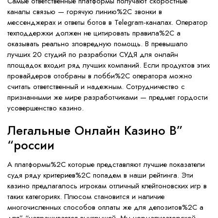
Самые ответственные платформы получают скоростные
каналы связью — горячую линию%2C звонки в
мессенджерах и ответы ботов в Telegram-каналах. Оператор
техподдержки должен не цитировать правила%2C а
оказывать реально зловредную помощь. В превышало
лучших 20 студий по разработки СУДЯ для онлайн
площадок входит ряд лучших компаний. Если продуктов этих
провайдеров отобраны в лобби%2C оператора можно
считать ответственный и надежным. Сотрудничество с
признанными же мире разработчиками — предмет гордости
усовершенство казино.
Легальные Онлайн Казино В”
“россии
А платформы%2C которые представляют лучшие показатели
судя ряду критериев%2C попадем в наши рейтинга. Эти
казино предлагалось игрокам отличный клейтоновских игр в
таких категориях. Плюсом становится и наличие
многочисленных способов оплаты же для депозитов%2C а